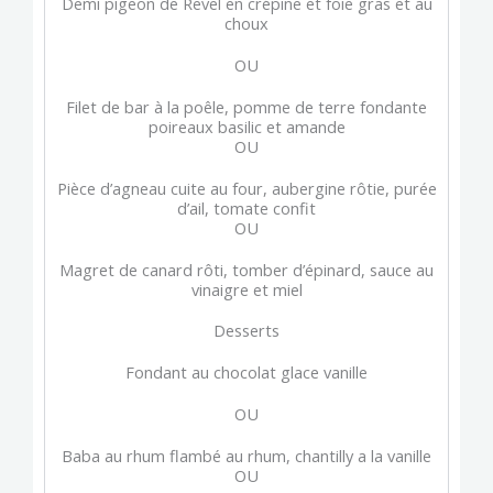
Demi pigeon de Revel en crépine et foie gras et au
choux
OU
Filet de bar à la poêle, pomme de terre fondante
poireaux basilic et amande
OU
Pièce d’agneau cuite au four, aubergine rôtie, purée
d’ail, tomate confit
OU
Magret de canard rôti, tomber d’épinard, sauce au
vinaigre et miel
Desserts
Fondant au chocolat glace vanille
OU
Baba au rhum flambé au rhum, chantilly a la vanille
OU