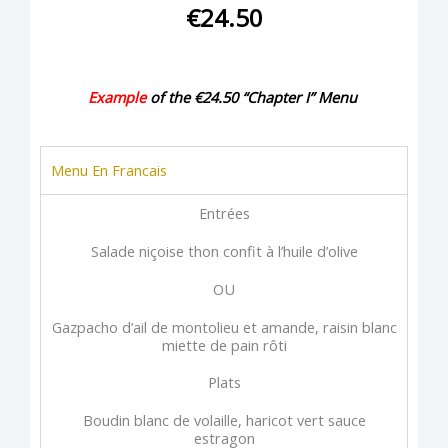
k
a
€24.50
m
Example
of the €24.50 “Chapter I” Menu
Menu En Francais
Entrées
Salade niçoise thon confit à l’huile d’olive
OU
Gazpacho d’ail de montolieu et amande, raisin blanc
miette de pain rôti
Plats
Boudin blanc de volaille, haricot vert sauce
estragon