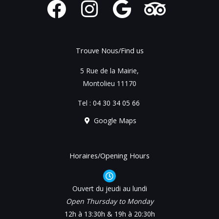
F
I
G
T
a
n
o
r
c
s
o
i
Trouve Nous/Find us
e
t
g
p
5 Rue de la Mairie,
b
a
l
a
Montolieu 11170
o
g
e
d
Tel :
04 30 34 05 66
o
r
v
Google Maps
k
a
i
m
s
Horaires/Opening Hours
o
Ouvert du jeudi au lundi
r
Open Thursday to Monday
12h à 13:30h & 19h à 20:30h