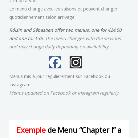
€ et un a 35€.
Le menu change avec les saisons et peuvent changer
quotidiennement selon arrivage.
Róisín and Sébastien offer two menus, one for €24.50
and one for €35.
The menu changes with the seasons
and may change daily depending on availability.
F
I
a
n
Menus mis à jour régulièrement sur Facebook ou
c
s
Instagram.
Menus updated on Facebook or Instagram regularly.
e
t
b
a
o
g
Exemple
de Menu “Chapter I” a
o
r