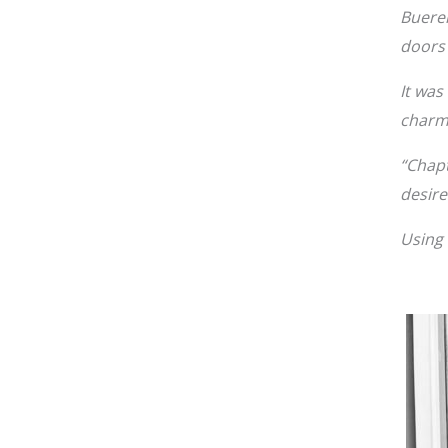
Buereh
doors 
It was
charmi
“Chapt
desire
Using 