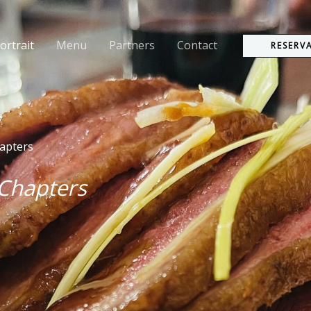
ortrait
Menu
Partners
Contact
RESERV
apters
Chapters