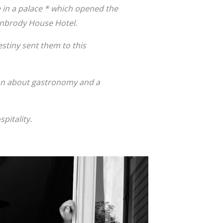
e in a palace * which opened the
unbrody House Hotel.
estiny sent them to this
ion about gastronomy and a
pitality.