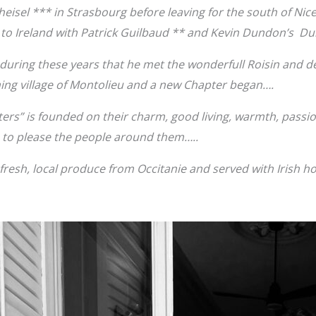
eisel *** in Strasbourg before leaving for the south of Nic
to Ireland with Patrick Guilbaud ** and Kevin Dundon’s D
 during these years that he met the wonderfull Roisin and d
ng village of Montolieu and a new Chapter began….
ers” is founded on their charm, good living, warmth, pass
 to please the people around them…..
fresh, local produce from Occitanie and served with Irish hos