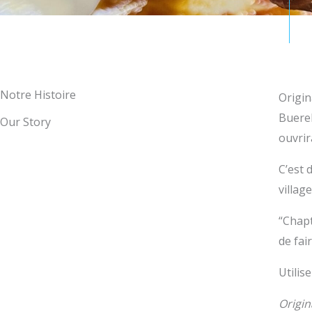
Notre Histoire
Origi
Buereh
Our Story
ouvrir
C’est 
villag
“Chapt
de fai
Utilise
Origin