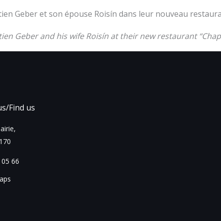
ien Geber et son épouse Roisín dans leur nouveau restaura
ien Geber and his wife Roisín at their new restaurant “Chap
s/Find us
airie,
170
 05 66
aps