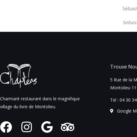
Sébast
Sebast
Trouve Nou
5 Rue de la M
Montolieu 11
Charmant restaurant dans le magnifique
Tel :
04 30 34
village du livre de Montolieu.
Google M
F
I
G
T